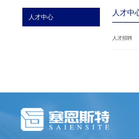
人才中
人才中心
人才招聘