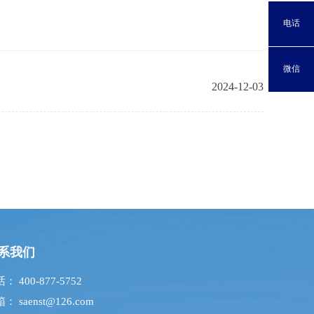
电话
微信
2024-12-03
系我们
： 400-877-5752
： saenst@126.com