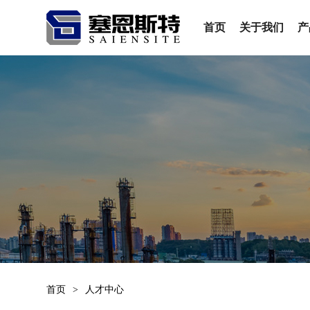
首页
关于我们
产
首页
>
人才中心